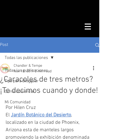
Post
Todas las publicaciones
Chandler & Tempe
Todas las publicaciones
Nov 18, 2019
2 min read
¿Caracoles de tres metros?
Tips para Bloggear
¡Te decimos cuando y donde!
Como comenzar
Mi Comunidad
Por Hilen Cruz
El 
Jardín Botánico del Desierto
, 
localizado en la ciudad de Phoenix, 
Arizona esta de manteles largos 
promoviendo la exhibición denominada 