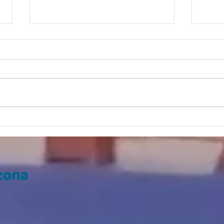
Explora Chandler...
Ilumi
¡virtualmente!
Desfi
Ligh