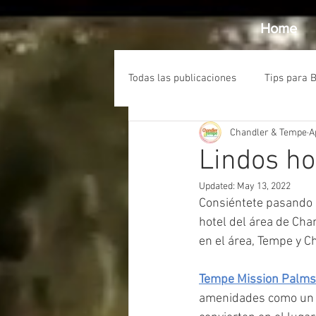
Home
Todas las publicaciones
Tips para 
Chandler & Tempe
A
Lindos h
Updated:
May 13, 2022
Consiéntete pasando l
hotel del área de Cha
en el área, Tempe y C
Tempe Mission Palms
amenidades como un pa