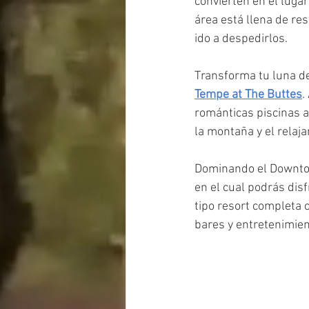
convierten en el lugar
área está llena de re
ido a despedirlos.
Transforma tu luna de 
Tempe at The Buttes
.
románticas piscinas al
la montaña y el relaj
Dominando el Downto
en el cual podrás dis
tipo resort completa 
bares y entretenimient