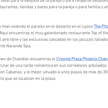
 ideal para la despida de la pareja o para relajarse después 
staurantes, tiendas y bares para la pareja o para familia y 
miel viviendo el paraíso en el desierto en el lujoso 
The Pho
 Aquí encuentras el muy galardonado restaurante Top of the
 aire libre y las exclusivas cascadas en los jacuzzis tallado
ante Narande Spa.
wn de Chandler encuentras el 
Crowne Plaza Phoenix Chand
frutar de una tarde romántica en sus corredores arbolados 
con Cabanas, y lo mejor, situado a unos pasos de más de 30
o que se localizan en la plaza.