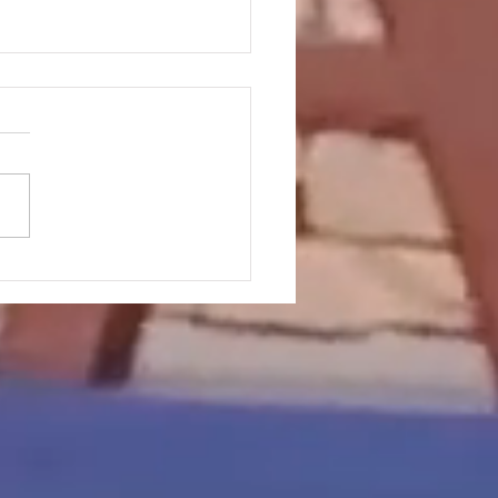
na tus fiestas con el
le de Barcos Fantasy of
ts en Tempe