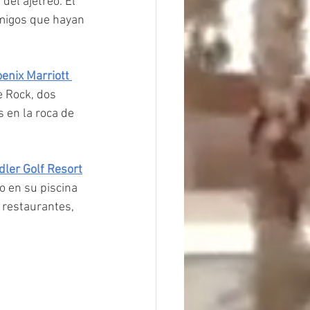
del ajetreo. El 
amigos que hayan 
enix Marriott 
 Rock, dos 
s en la roca de 
ler Golf Resort
o en su piscina 
 restaurantes, 