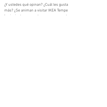
¿Y ustedes qué opinan? ¿Cuál les gusta 
más? ¿Se animan a visitar IKEA Tempe 
la siguiente vez que tengan un proyecto 
de decoración en puerta?
IKEA Tempe se localiza en la salida de 
Warner Road de la Interstatal I-10 Este.
2110 West IKEA Way, Tempe, AZ 85284
See All
Recent Posts