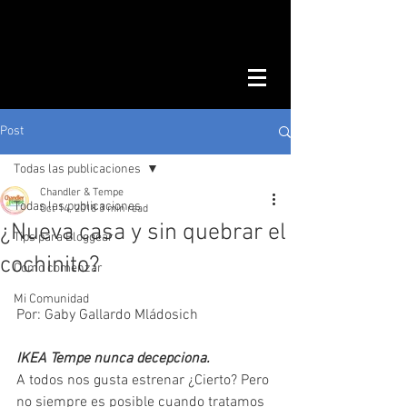
Post
Todas las publicaciones
Chandler & Tempe
Todas las publicaciones
Oct 14, 2018
3 min read
¿Nueva casa y sin quebrar el
Tips para Bloggear
cochinito?
Como comenzar
Mi Comunidad
Por: Gaby Gallardo Mládosich
IKEA Tempe nunca decepciona.
A todos nos gusta estrenar ¿Cierto? Pero 
no siempre es posible cuando tratamos 