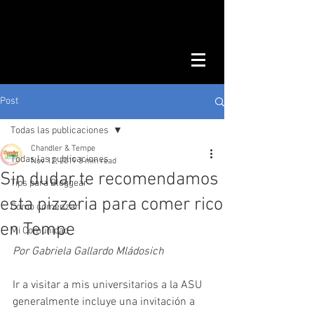
Post
Todas las publicaciones
Chandler & Tempe
Todas las publicaciones
Nov 12, 2019
3 min read
Sin dudar te recomendamos
Tips para Bloggear
esta pizzeria para comer rico
Como comenzar
en Tempe
Mi Comunidad
Por Gabriela Gallardo Mládosich
Ir a visitar a mis universitarios a la ASU 
generalmente incluye una invitación a 